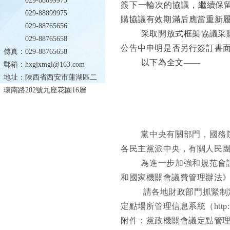
029-88899973
簽下一輪次的協議，繼續保
029-88899975
購協議有效期滿后應當重新
029-88765656
采取開放式框架協議采
029-88765658
公告中申明是否另行簽訂書
傳真：029-88765658
以下為全文
——
郵箱：hxgjxmgl@163.com
地址：陜西省西安市蓮湖區二
環南路202號九座花園16層
黨中央有關部門，國務
各民主黨派中央，有關人民
為進一步加強和規范會
和國家機關會議費管理辦法
請各地財政部門抓緊制
定點場所管理信息系統（
htt
附件：黨政機關會議定點管